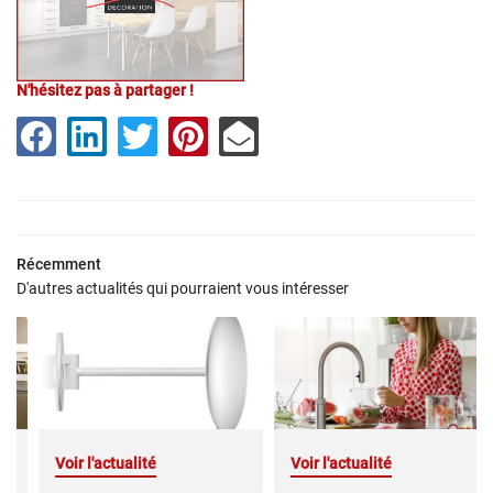
N'hésitez pas à partager !
ACCUEIL
Une question 
CUISINES
05 49 41 02 7
DE BAIN - DRESSING
Récemment
D'autres actualités qui pourraient vous intéresser
EN IMAGES
AVIS
Restez inform
ACTUALITÉS
INSCRIPTION NEWS
CONTACT
Voir l'actualité
Voir l'actualité