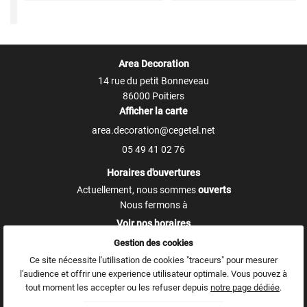
Area Decoration
14 rue du petit Bonneveau
86000 Poitiers
Afficher la carte
05 49 41 02 76
Horaires d'ouvertures
Actuellement, nous sommes
ouverts
Nous fermons
à
Voir nos horaires
Gestion des cookies
Mentions Légales
Ce site nécessite l'utilisation de cookies "traceurs" pour mesurer
Conditions générales d'utilisation
l'audience et offrir une experience utilisateur optimale. Vous pouvez à
Politique de confidentialité
tout moment les accepter ou les refuser depuis
notre page dédiée
.
Gestion des cookies